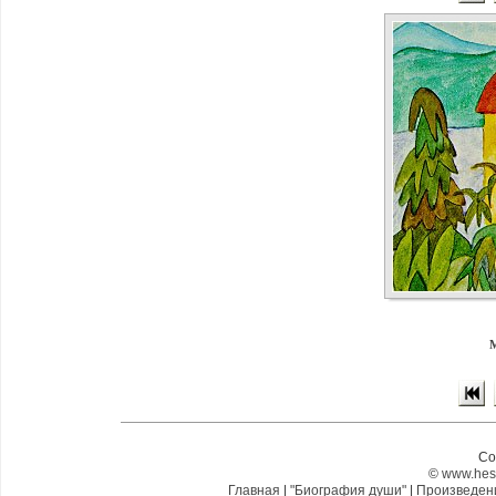
M
Co
©
www.hes
Главная
|
"Биография души"
|
Произведе