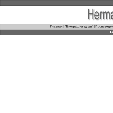
Главная
|
"Биография души"
|
Произведе
Г