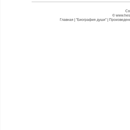
Co
©
www.hes
Главная
|
"Биография души"
|
Произведе