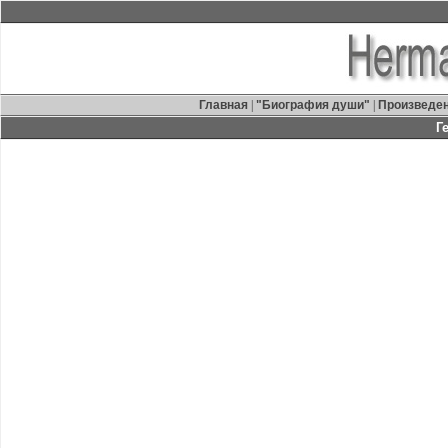
Главная
|
"Биография души"
|
Произведе
Г