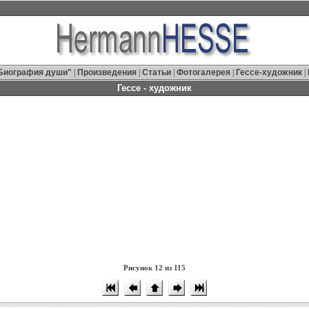
Биография души"
|
Произведения
|
Статьи
|
Фотогалерея
|
Гессе-художник
|
Гессе - художник
Рисунок 12 из 115