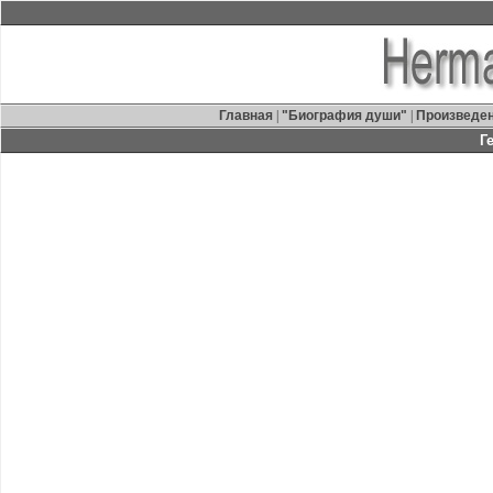
Главная
|
"Биография души"
|
Произведе
Г