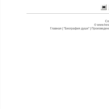
Co
©
www.hes
Главная
|
"Биография души"
|
Произведе