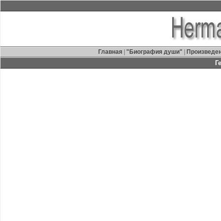
Главная
|
"Биография души"
|
Произведе
Г