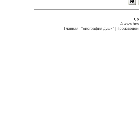
Co
©
www.hes
Главная
|
"Биография души"
|
Произведе