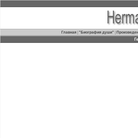
Главная
|
"Биография души"
|
Произведе
Г