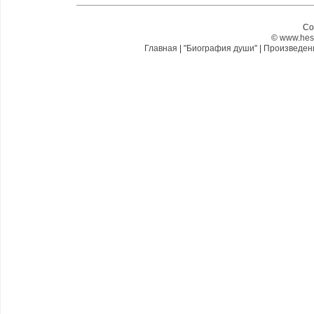
Co
©
www.hes
Главная
|
"Биография души"
|
Произведе