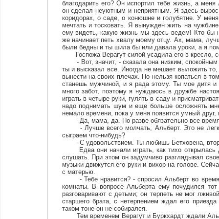
благодарить его? Он испортил тебе жизнь, а меня
он сделал неуютным и неприятным. Я здесь вырос,
коридорах, о саде, о конюшне и голубятне. У меня
мечтать и тосковать. Я вынужден жить на чужбине 
ему видеть, какую жизнь мы здесь ведем! Кто бы
же начинает петь хвалу моему отцу. Ах, мама, луч
были бедны и ты шила бы или давала уроки, а я пом
Госпожа Верагут силой усадила его в кресло, се
- Вот, значит, - сказала она низким, спокойным г
ты и высказал все. Иногда не мешает выложить то, 
вынести на своих плечах. Но нельзя копаться в том
станешь мужчиной, и я рада этому. Ты мое дитя и 
много забот, поэтому я нуждаюсь в дружбе наст
играть в четыре руки, гулять в саду и присматрива
надо поднимать шум и еще больше осложнять мне
немало времени, пока у меня появится умный друг, 
- Да, мама, да. Но разве обязательно все время 
- Лучше всего молчать, Альберт. Это не легко,
сыграем что-нибудь?
- С удовольствием. Ты любишь Бетховена, вто
Едва они начали играть, как тихо открылась дв
слушать. При этом он задумчиво разглядывал своег
музыки движутся его руки и вихор на голове. Сейча
с матерью.
- Тебе нравится? - спросил Альберт во время п
комнаты. В вопросе Альберта ему почудился тот 
разговаривают с детьми; он терпеть не мог лживо
старшего брата, с нетерпением ждал его приезда 
таком тоне он не собирался.
Тем временем Верагут и Буркхардт ждали Альбер