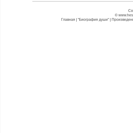
Co
©
www.hes
Главная
|
"Биография души"
|
Произведе