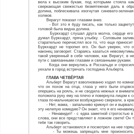
вела к высоким букам, под которыми стояла кам
сверкающая свежестью безмятежная даль в обра
долина, поблескивала изогнутая синевато-зеленая
холмов.
Верагут показал глазами вниз.
- Вот это я буду писать, как только зацветут бу
головой была видна долина.
Буркхардт слушал друга молча, сердце его сжи
думал Буркхардт, пряча улыбку. - Соловьем залива
старательно перечислял все то, что еще приносит
Буркхардт не торопил его. Он был уверен, что 
наконец заговорит. Стараясь казаться невозмутим
такой уверенный в себе человек, как Верагут, в н
пути с завязанными глазами и связанными руками.
Когда они вернулись в Росхальде и спросили о 
уехали в город встречать господина Альберта.
ГЛАВА ЧЕТВЁРТАЯ
Альберт Верагут взволнованно ходил по комнате, 
что он похож на отца, глаза у него были отцовс
опершись на рояль, и не сводила нежных и внимате
положила руку ему на плечо и повернула лицом к с
глаза по-мальчишески возбужденно сверкали, а кр
- Нет, мама, - запальчиво крикнул он и вырвался и
эту нелепую комедию? Он знает, что я его ненавижу,
- Ненавидит! - с едва заметной строгостью в г
слова, они все представляют в ложном свете! Он т
тебе так говорить.
Альберт остановился и посмотрел на нее горящ
- Ты можешь запрещать мне произносить слов