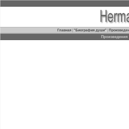
Главная
|
"Биография души"
|
Произведе
Произведения