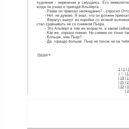
художник - нервничая и смущаясь. Его мимолетно
когда он узнал о приезде Альберта.
- Разве он приехал неожиданно? - спросил Отто
- Нет, не думаю. Я знал, что он должен приехать
Верагут вынул из коробки со всякой всячиной 
стал сравнивать ее со снимком Пьера.
- Это Альберт в том же возрасте, в каком сейча
- Как же, хорошо помню. На снимке он точно тако
- Больше, чем Пьер?
- Да, гораздо больше. Пьер не похож ни на тебя, 
Назад
1
|
2
|
|
11
|
1
|
18
|
1
|
25
|
2
|
32
|
3
|
3