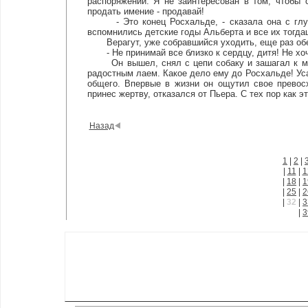
распоряжении. Я не заинтересован в том, чтобы 
продать имение - продавай!
- Это конец Росхальде, - сказала она с глубо
вспомнились детские годы Альберта и все их тогда
Верагут, уже собравшийся уходить, еще раз обер
- Не принимай все близко к сердцу, дитя! Не хоч
Он вышел, снял с цепи собаку и зашагал к маст
радостным лаем. Какое дело ему до Росхальде! Уса
общего. Впервые в жизни он ощутил свое превос
принес жертву, отказался от Пьера. С тех пор как 
Назад
1
|
2
|
|
11
|
1
|
18
|
1
|
25
|
2
|
32
|
3
|
3