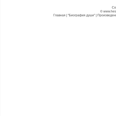
Co
©
www.hes
Главная
|
"Биография души"
|
Произведе