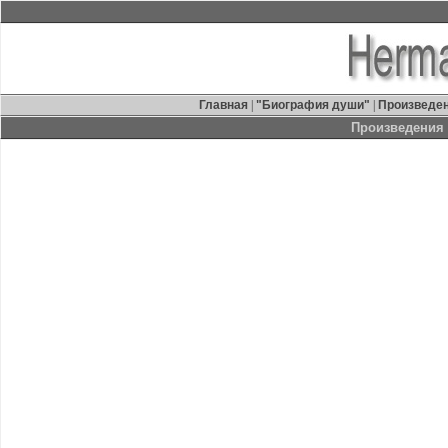
Главная
|
"Биография души"
|
Произведе
Произведения