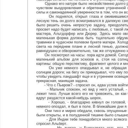
Однако его натуре было несвойственно долго ра
чувством выздоровления и обретения утраченной
силы и самонадеянной уверенности в том, что он вс
Он поднялся, открыл глаза и оживившимся вз
лесную тень он долго всматривался в далекую све
было решить очень непростую задачу, преодолеть
просвет надо будет написать с любовью, с такой 
мастера, Альтдорфер или Дюрер. Здесь мало овл
маленькая форма должна быть тщательно обдуман
травинки в чудесном полевом букете матери. Холо
света на переднем плане и лесной тенью, должна
равнодушно и обворожительно, так же отчужденно и
Он посмотрел на часы: пора идти домой. Сегодня
маленький альбом для эскизов и, стоя на солнц
картины: общую перспективу, фрагмент целого и м
Он уже немного опаздывал и, не обращая вним
солнцем дороге; на бегу он прикидывал, что ему п
чтобы увидеть ландшафт еще и в утреннем освещени
прекрасная, манящая задача.
- Что с Пьером? - спросил он, едва успев войти
- Мальчик спокоен, но вид у него усталый, - со
лежит тихо. Лучше всего его не тревожить, он как-
вдруг раздастся какой-нибудь шорох.
- Хорошо, - благодарно кивнул он головой, - я
немного опоздал, я был в поле. В ближайшие дни я 
Они тихо и мирно обедали, сквозь опущенные жа
были открыты, и в полуденной тишине было слышно
- Для Индии тебе понадобится много всякого сн
спросил Альберт.
- Не думаю, у Буркхардта есть все. Уж он