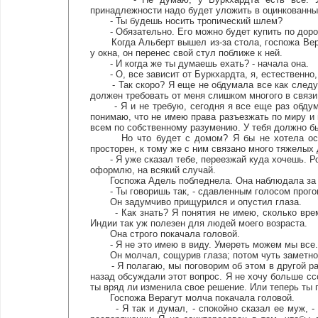
принадлежности надо будет уложить в оцинкованны
- Ты будешь носить тропический шлем?
- Обязательно. Его можно будет купить по доро
Когда Альберт вышел из-за стола, госпожа Вераг
у окна, он перенес свой стул поближе к ней.
- И когда же ты думаешь ехать? - начала она.
- О, все зависит от Буркхардта, я, естественно, 
- Так скоро? Я еще не обдумала все как следует
должен требовать от меня слишком многого в связи
- Я и не требую, сегодня я все еще раз обдума
понимаю, что не имею права разъезжать по миру и 
всем по собственному разумению. У тебя должно б
Но что будет с домом? Я бы не хотела остав
просторен, к тому же с ним связано много тяжелых
- Я уже сказал тебе, переезжай куда хочешь. Рос
оформлю, на всякий случай.
Госпожа Адель побледнела. Она наблюдала за л
- Ты говоришь так, - сдавленным голосом прогово
Он задумчиво прищурился и опустил глаза.
- Как знать? Я понятия не имею, сколько времен
Индии так уж полезен для людей моего возраста.
Она строго покачала головой.
- Я не это имею в виду. Умереть можем мы все. 
Он молчал, сощурив глаза; потом чуть заметно 
- Я полагаю, мы поговорим об этом в другой раз
назад обсуждали этот вопрос. Я не хочу больше ссо
ты вряд ли изменила свое решение. Или теперь ты 
Госпожа Верагут молча покачала головой.
- Я так и думал, - спокойно сказал ее муж, - д