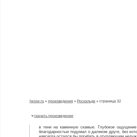
hesse.ru
»
произведения
»
Росхальде
» страница 32
скачать произведение
в тени на каменную скамью. Глубокое ощущение 
благодарностью подумал о далеком друге, без котор
навсегда остался бы погибать в отупляющем недуж