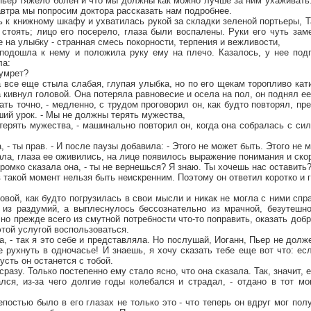
р тяжело болен и что мы должны как можно лучше за ним ухаживать.
автра мы попросим доктора рассказать нам подробнее.
нижному шкафу и ухватилась рукой за складки зеленой портьеры, Та
стоять; лицо его посерело, глаза были воспалены. Руки его чуть зам
 на улыбку - странная смесь покорности, терпения и вежливости,
ла к нему и положила руку ему на плечо. Казалось, у нее подги
ла:
умрет?
е еще стыла слабая, глупая улыбка, но по его щекам торопливо кати
а кивнул головой. Она потеряла равновесие и осела на пол, он поднял ее
 точно, - медленно, с трудом проговорил он, как будто повторял, пр
ший урок. - Мы не должны терять мужества,
ть мужества, - машинально повторил он, когда она собралась с сил
- ты прав. - И после паузы добавила: - Этого не может быть. Этого не 
 глаза ее оживились, на лице появилось выражение понимания и скор
омко сказала она, - ты не вернешься? Я знаю. Ты хочешь нас оставить
кой момент нельзя быть неискренним. Поэтому он ответил коротко и г
, как будто погрузилась в свои мысли и никак не могла с ними справ
 из раздумий, а выплеснулось бессознательно из мрачной, безутешн
 но прежде всего из смутной потребности что-то поправить, оказать добр
той услугой воспользоваться.
 - так я это себе и представляла. Но послушай, Иоганн, Пьер не долж
 рухнуть в одночасье! И знаешь, я хочу сказать тебе еще вот что: ес
сть он останется с тобой.
у. Только постепенно ему стало ясно, что она сказала. Так, значит, е
лся, из-за чего долгие годы колебался и страдал, - отдано в тот мо
ю было в его глазах не только это - что теперь он вдруг мог получ