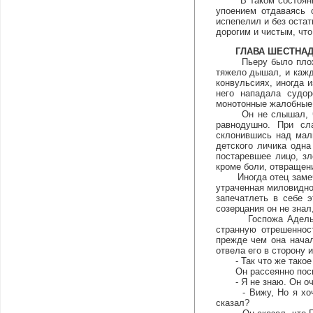
В таком состоянии о
упоением отдаваясь 
испепелил и без остат
дорогим и чистым, что
ГЛАВА ШЕСТНА
Пьеру было плохо, и
тяжело дышал, и кажд
конвульсиях, иногда 
него нападала судор
монотонные жалобные 
Он не слышал, что е
равнодушно. При сл
склонившись над мал
детского личика одна
постаревшее лицо, зл
кроме боли, отвращени
Иногда отец замечал
утраченная миловидно
запечатлеть в себе 
созерцания он не знал
Госпожа Адель неск
странную отрешеннос
прежде чем она начал
отвела его в сторону 
- Так что же такое с
Он рассеянно посмот
- Я не знаю. Он оче
- Вижу, Но я хочу зн
сказал?