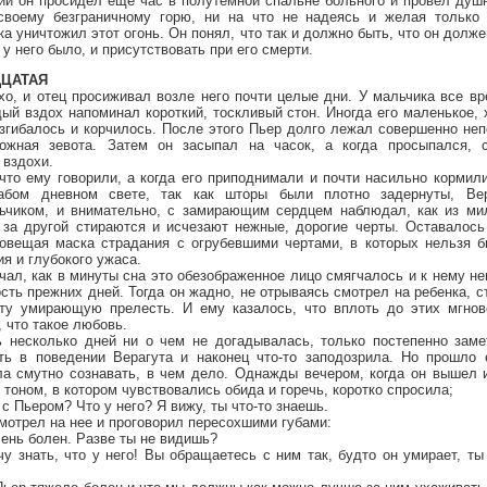
н просидел еще час в полутемной спальне больного и провел душн
своему безграничному горю, ни на что не надеясь и желая только 
ка уничтожил этот огонь. Он понял, что так и должно быть, что он дол
 у него было, и присутствовать при его смерти.
ДЦАТАЯ
 отец просиживал возле него почти целые дни. У мальчика все вре
ый вздох напоминал короткий, тоскливый стон. Иногда его маленькое, 
изгибалось и корчилось. После этого Пьер долго лежал совершенно неп
ожная зевота. Затем он засыпал на часок, а когда просыпался, 
вздохи.
му говорили, а когда его приподнимали и почти насильно кормили
абом дневном свете, так как шторы были плотно задернуты, Вер
ьчиком, и внимательно, с замирающим сердцем наблюдал, как из мило
 за другой стираются и исчезают нежные, дорогие черты. Оставалось
овещая маска страдания с огрубевшими чертами, в которых нельзя б
я и глубокого ужаса.
, как в минуты сна это обезображенное лицо смягчалось и к нему не
сть прежних дней. Тогда он жадно, не отрываясь смотрел на ребенка, с
эту умирающую прелесть. И ему казалось, что вплоть до этих мгнов
, что такое любовь.
олько дней ни о чем не догадывалась, только постепенно замет
ть в поведении Верагута и наконец что-то заподозрила. Но прошло 
а смутно сознавать, в чем дело. Однажды вечером, когда он вышел 
и тоном, в котором чувствовались обида и горечь, коротко спросила;
 Пьером? Что у него? Я вижу, ты что-то знаешь.
рел на нее и проговорил пересохшими губами:
нь болен. Разве ты не видишь?
ать, что у него! Вы обращаетесь с ним так, будто он умирает, ты 