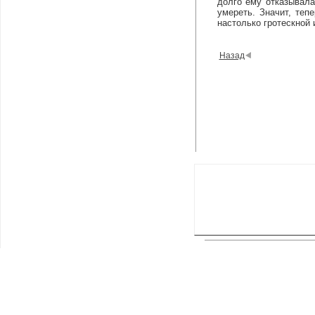
долго ему отказывала
умереть. Значит, теп
настолько гротескной 
Назад
Главная
|