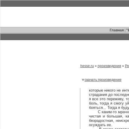
Главная
|
"
hesse.ru
»
произведения
»
Ро
скачать произведение
которые никого не ин
страдания до последне
я все это переживу, т
боль, тогда я смогу у
бояться... Тогда я буд
С каким-то мрачным н
чистая и большая, к
безрадостная, неискр
осуждать ее.