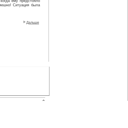
 когда ему предстояло
смешно! Ситуация была
Дальше
нтерактив