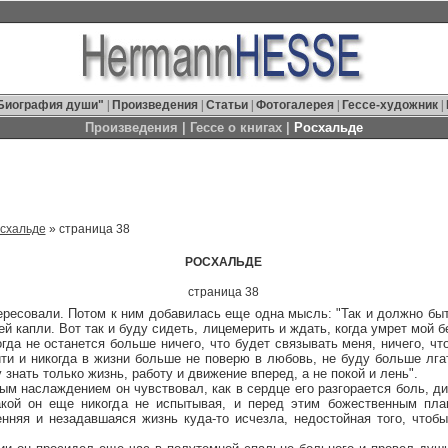
Биография души"
|
Произведения
|
Статьи
|
Фотогалерея
|
Гессе-художник
|
Произведения
| Гессе о книгах |
Росхальде
схальде
» страница 38
РОСХАЛЬДЕ
страница 38
тересовали. Потом к ним добавилась еще одна мысль: "Так и должно бы
й капли. Вот так и буду сидеть, лицемерить и ждать, когда умрет мой 
огда не останется больше ничего, что будет связывать меня, ничего, ч
йти и никогда в жизни больше не поверю в любовь, не буду больше лга
у знать только жизнь, работу и движение вперед, а не покой и лень".
аслаждением он чувствовал, как в сердце его разгорается боль, ди
акой он еще никогда не испытывая, и перед этим божественным пла
енняя и незадавшаяся жизнь куда-то исчезла, недостойная того, чтоб