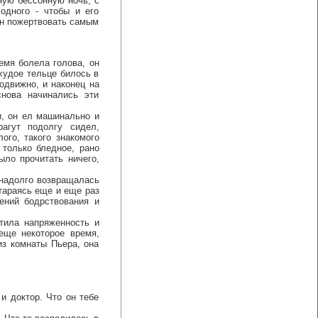
ую бессонную ночь, с
одного - чтобы и его
жен пожертвовать самым
мя болела голова, он
худое тельце билось в
одвижно, и наконец на
снова начинались эти
, он ел машинально и
агут подолгу сидел,
го, такого знакомого
 только бледное, рано
ыло прочитать ничего,
надолго возвращалась
тараясь еще и еще раз
ений бодрствования и
ила напряженность и
еще некоторое время,
из комнаты Пьера, она
и доктор. Что он тебе