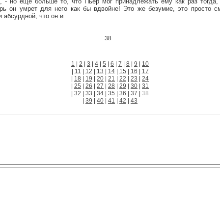
, - но еще больше то, что Пьер мог принадлежать ему как раз тогда,
ерь он умрет для него как бы вдвойне! Это же безумие, это просто 
и абсурдной, что он и
38
1
|
2
|
3
|
4
|
5
|
6
|
7
|
8
|
9
|
10
|
11
|
12
|
13
|
14
|
15
|
16
|
17
|
18
|
19
|
20
|
21
|
22
|
23
|
24
|
25
|
26
|
27
|
28
|
29
|
30
|
31
|
32
|
33
|
34
|
35
|
36
|
37
|
38
|
39
|
40
|
41
|
42
|
43
Copyright 2004-2023
©
www.hesse.ru
All Rights Reserved.
"Биография души"
|
Произведения
|
Статьи
|
Фотогалерея
|
Гессе-художник
|
И