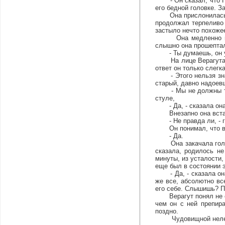
- Он сказал, что Пье
его бедной головке. З
Она прислонилась к к
продолжал терпеливо 
застыло нечто похожее
Она медленно подош
слышно она прошепта
- Ты думаешь, он 
На лице Верагута вс
ответ он только слегк
- Этого нельзя знать
старый, давно надоев
- Мы не должны теря
стуле,
- Да, - сказала она, 
Внезапно она встала,
- Не правда ли, - гр
Он понимал, что в та
- Да.
Она закачала головой
сказала, родилось не
минуты, из усталости,
еще был в состоянии э
- Да, - сказала она,
же все, абсолютно все
его себе. Слышишь? Пу
Верагут понял не сраз
чем он с ней препира
поздно.
Чудовищной нелепость