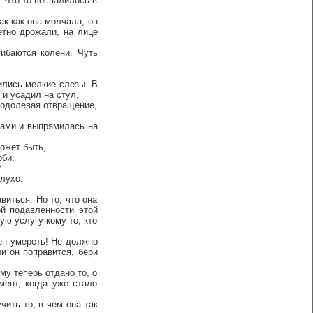
 Что-то воспалилось в
к как она молчала, он
етно дрожали, на лице
баются колени. Чуть
лись мелкие слезы. В
 и усадил на стул,
еодолевая отвращение,
ами и выпрямилась на
может быть,
би.
?
лухо:
иться. Но то, что она
ой подавленности этой
ую услугу кому-то, кто
ен умереть! Не должно
ли он поправится, бери
му теперь отдано то, о
мент, когда уже стало
ить то, в чем она так