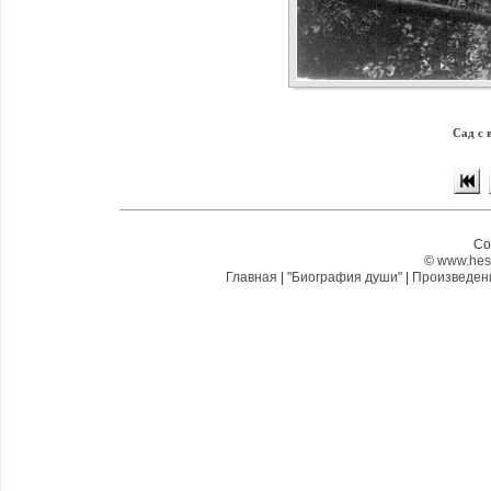
Сад с 
Co
©
www.hes
Главная
|
"Биография души"
|
Произведе