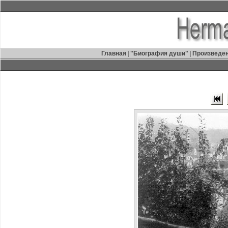
Главная
|
"Биография души"
|
Произведе