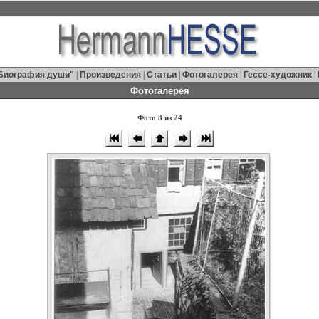
Биография души"
|
Произведения
|
Статьи
|
Фотогалерея
|
Гессе-художник
|
Фотогалерея
Фото 8 из 24