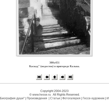
300x451
Каскад" (водосток) в пригороде Кальва.
Copyright 2004-2023
©
www.hesse.ru
All Rights Reserved.
"Биография души"
|
Произведения
|
Статьи
|
Фотогалерея
|
Гессе-художник
|
И