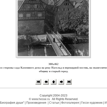
300x462
 со стороны сада Каменного дома на реку Нагольд и перекидной мостик, на евангеличе
общину и старый город.
Copyright 2004-2023
©
www.hesse.ru
All Rights Reserved.
"Биография души"
|
Произведения
|
Статьи
|
Фотогалерея
|
Гессе-художник
|
И