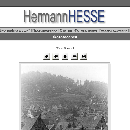
Биография души"
|
Произведения
|
Статьи
|
Фотогалерея
|
Гессе-художник
|
Фотогалерея
Фото 9 из 24