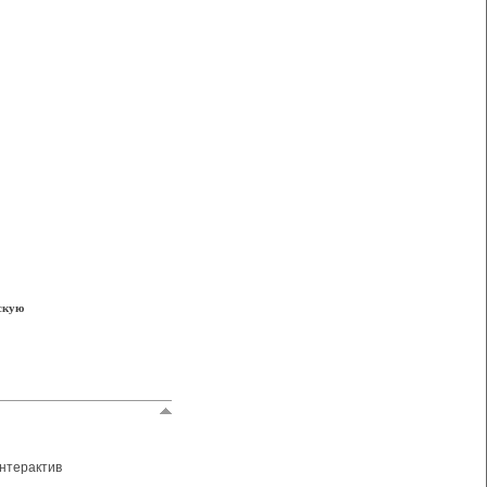
скую
нтерактив