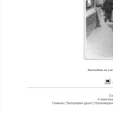
Автомобиль на улоч
Co
©
www.hes
Главная
|
"Биография души"
|
Произведе