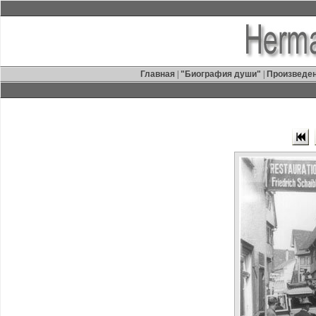
Главная
|
"Биография души"
|
Произведе