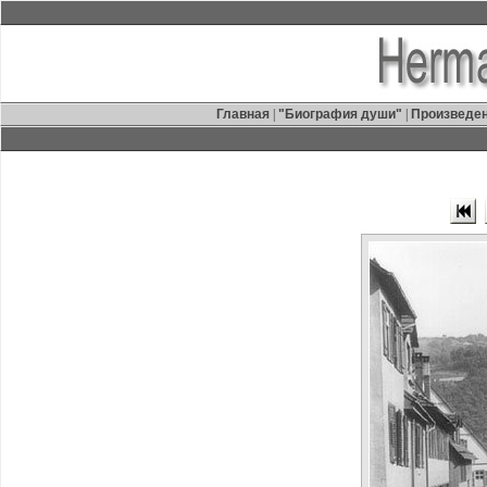
Главная
|
"Биография души"
|
Произведе