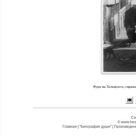
Фура на Зальцгассе, справа
Co
©
www.hes
Главная
|
"Биография души"
|
Произведе