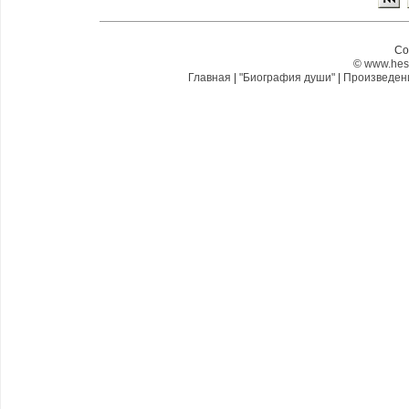
Co
©
www.hes
Главная
|
"Биография души"
|
Произведе