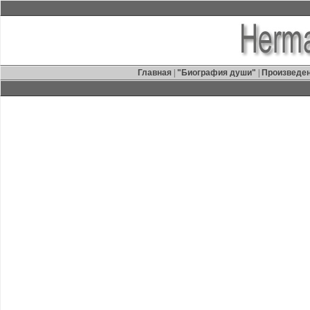
Главная
|
"Биография души"
|
Произведе