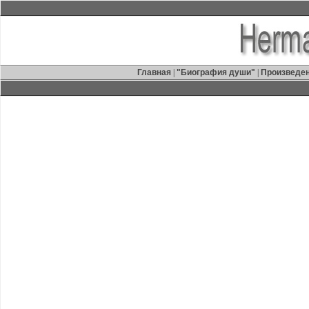
Главная
|
"Биография души"
|
Произведе