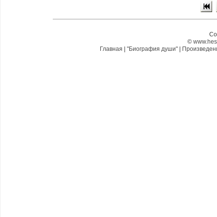
Co
©
www.hes
Главная
|
"Биография души"
|
Произведе