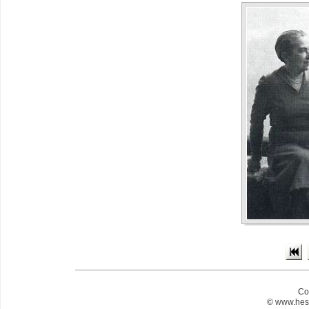
Co
©
www.hes