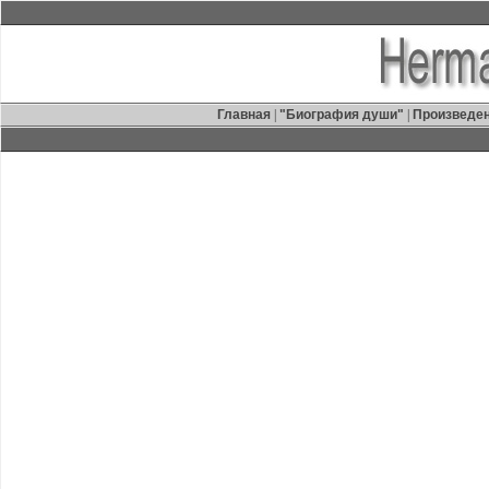
Главная
|
"Биография души"
|
Произведе