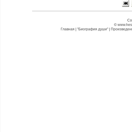
Co
©
www.hes
Главная
|
"Биография души"
|
Произведе