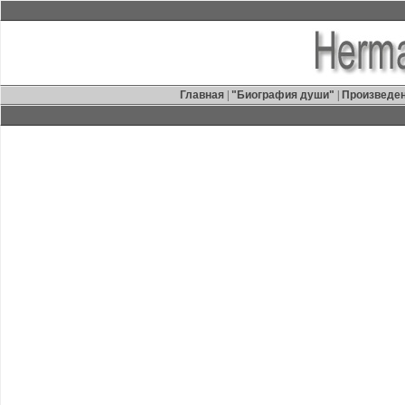
Главная
|
"Биография души"
|
Произведе