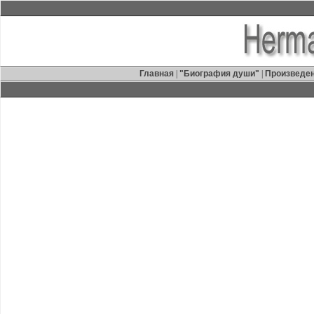
Главная
|
"Биография души"
|
Произведе