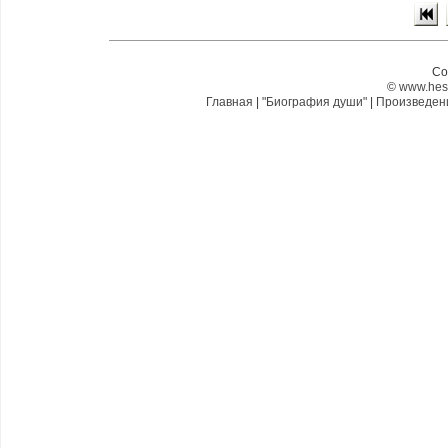
Co
©
www.hes
Главная
|
"Биография души"
|
Произведе