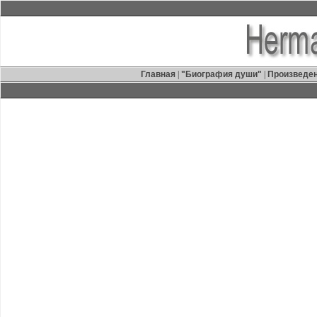
Главная
|
"Биография души"
|
Произведе