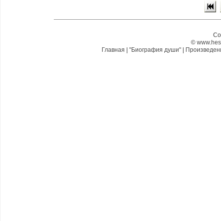
Co
©
www.hes
Главная
|
"Биография души"
|
Произведе